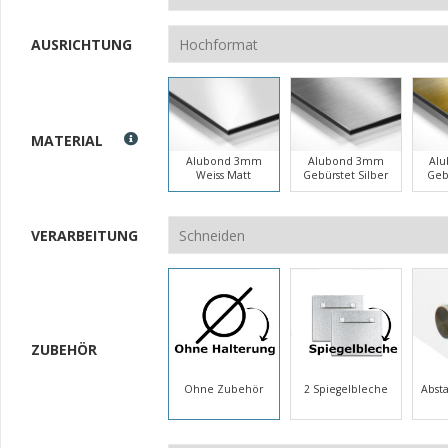
AUSRICHTUNG
MATERIAL
Alubond 3mm
Alubond 3mm
Al
Weiss Matt
Gebürstet Silber
Geb
VERARBEITUNG
ZUBEHÖR
Ohne Zubehör
2 Spiegelbleche
Abst