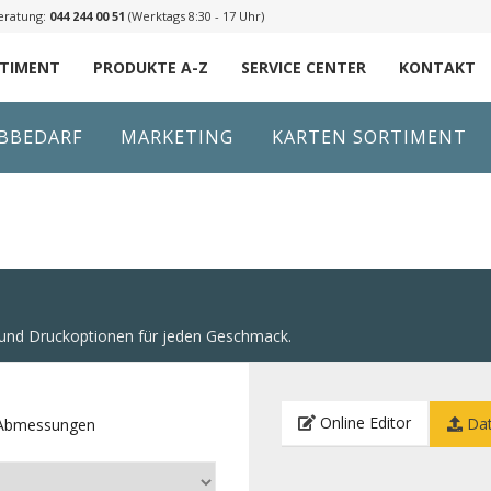
eratung:
044 244 00 51
(Werktags 8:30 - 17 Uhr)
RTIMENT
PRODUKTE A-Z
SERVICE CENTER
KONTAKT
IBBEDARF
MARKETING
KARTEN SORTIMENT
n und Druckoptionen für jeden Geschmack.
Online Editor
Dat
e Abmessungen