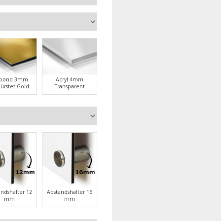
ubond 3mm
Acryl 4mm
ürstet Gold
Transparent
andshalter 12
Abstandshalter 16
mm
mm