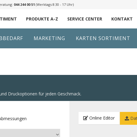
eratung:
044 244 00 51
(Werktags 8:30 - 17 Uhr)
RTIMENT
PRODUKTE A-Z
SERVICE CENTER
KONTAKT
IBBEDARF
MARKETING
KARTEN SORTIMENT
n und Druckoptionen für jeden Geschmack.
Online Editor
Dat
e Abmessungen