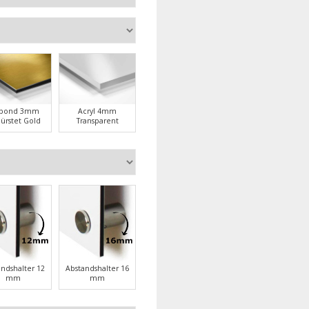
ubond 3mm
Acryl 4mm
ürstet Gold
Transparent
andshalter 12
Abstandshalter 16
mm
mm