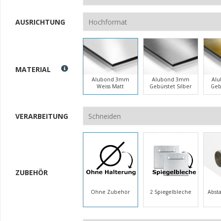
AUSRICHTUNG
MATERIAL
Alubond 3mm
Alubond 3mm
Al
Weiss Matt
Gebürstet Silber
Geb
VERARBEITUNG
ZUBEHÖR
Ohne Zubehör
2 Spiegelbleche
Abst