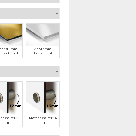
ubond 3mm
Acryl 4mm
ürstet Gold
Transparent
andshalter 12
Abstandshalter 16
mm
mm