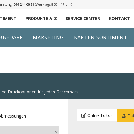
eratung:
044 244 00 51
(Werktags 8:30 - 17 Uhr)
RTIMENT
PRODUKTE A-Z
SERVICE CENTER
KONTAKT
IBBEDARF
MARKETING
KARTEN SORTIMENT
n und Druckoptionen für jeden Geschmack.
Online Editor
Dat
e Abmessungen