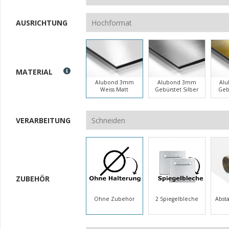
AUSRICHTUNG
MATERIAL
Alubond 3mm
Alubond 3mm
Al
Weiss Matt
Gebürstet Silber
Geb
VERARBEITUNG
ZUBEHÖR
Ohne Zubehör
2 Spiegelbleche
Abst