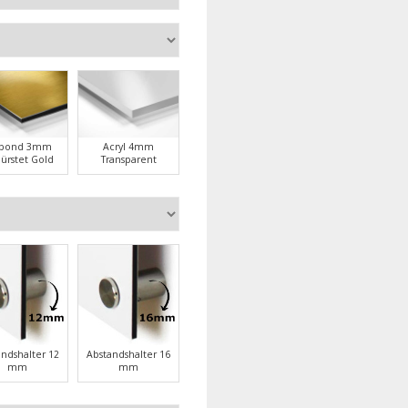
ubond 3mm
Acryl 4mm
ürstet Gold
Transparent
andshalter 12
Abstandshalter 16
mm
mm