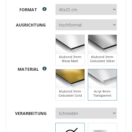
FORMAT
AUSRICHTUNG
Alubond 3mm
Alubond 3mm
Weiss Matt
Gebürstet Silber
MATERIAL
Alubond 3mm
Acryl 4mm
Gebürstet Gold
Transparent
VERARBEITUNG