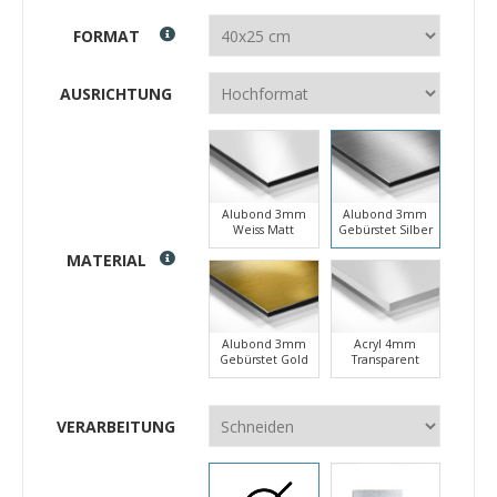
FORMAT
AUSRICHTUNG
Alubond 3mm
Alubond 3mm
Weiss Matt
Gebürstet Silber
MATERIAL
Alubond 3mm
Acryl 4mm
Gebürstet Gold
Transparent
VERARBEITUNG