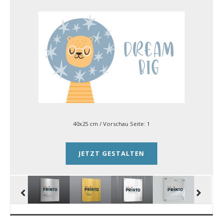
40x25 cm
/ Vorschau Seite:
1
JETZT GESTALTEN