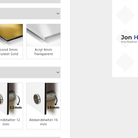
ubond 3mm
Acryl 4mm
ürstet Gold
Transparent
andshalter 12
Abstandshalter 16
mm
mm