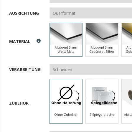
AUSRICHTUNG
MATERIAL
Alubond 3mm
Alubond 3mm
Al
Weiss Matt
Gebürstet Silber
Geb
VERARBEITUNG
ZUBEHÖR
Ohne Zubehör
2 Spiegelbleche
Abst