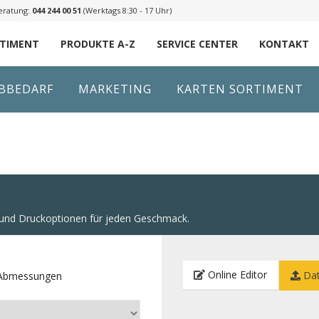
eratung:
044 244 00 51
(Werktags 8:30 - 17 Uhr)
RTIMENT
PRODUKTE A-Z
SERVICE CENTER
KONTAKT
IBBEDARF
MARKETING
KARTEN SORTIMENT
n und Druckoptionen für jeden Geschmack.
Online Editor
Dat
e Abmessungen