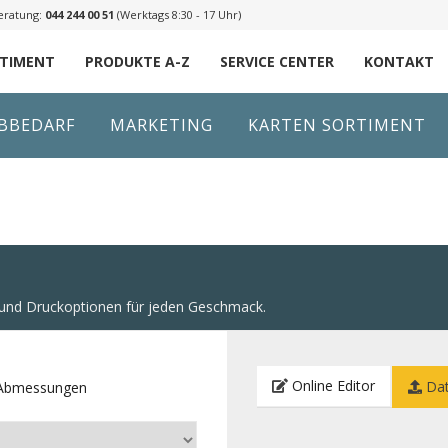
eratung:
044 244 00 51
(Werktags 8:30 - 17 Uhr)
RTIMENT
PRODUKTE A-Z
SERVICE CENTER
KONTAKT
IBBEDARF
MARKETING
KARTEN SORTIMENT
n und Druckoptionen für jeden Geschmack.
Online Editor
Dat
e Abmessungen