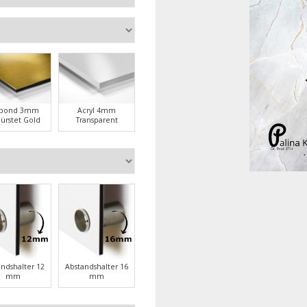
ubond 3mm
Acryl 4mm
ürstet Gold
Transparent
andshalter 12
Abstandshalter 16
mm
mm