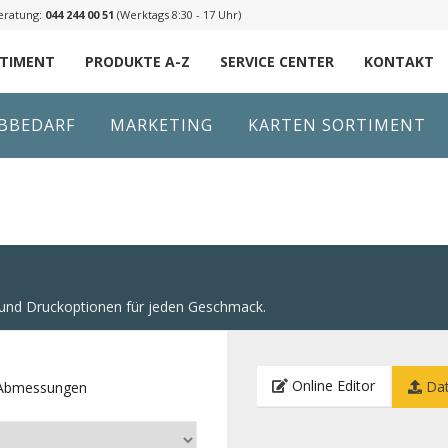
eratung:
044 244 00 51
(Werktags 8:30 - 17 Uhr)
RTIMENT
PRODUKTE A-Z
SERVICE CENTER
KONTAKT
IBBEDARF
MARKETING
KARTEN SORTIMENT
n und Druckoptionen für jeden Geschmack.
Online Editor
Dat
e Abmessungen