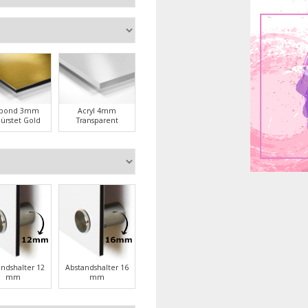
ubond 3mm
Acryl 4mm
ürstet Gold
Transparent
andshalter 12
Abstandshalter 16
mm
mm