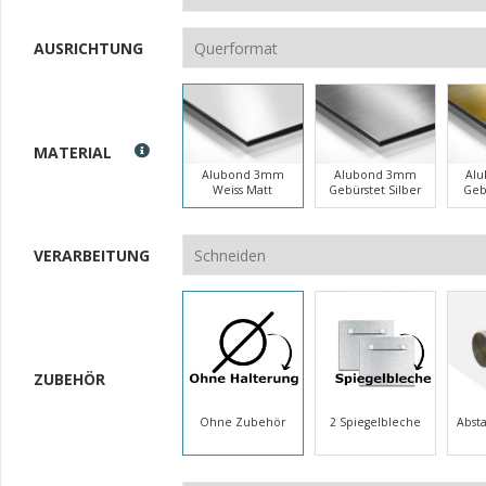
AUSRICHTUNG
MATERIAL
Alubond 3mm
Alubond 3mm
Al
Weiss Matt
Gebürstet Silber
Geb
VERARBEITUNG
ZUBEHÖR
Ohne Zubehör
2 Spiegelbleche
Abst