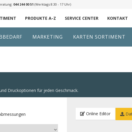
eratung:
044 244 00 51
(Werktags 8:30 - 17 Uhr)
RTIMENT
PRODUKTE A-Z
SERVICE CENTER
KONTAKT
IBBEDARF
MARKETING
KARTEN SORTIMENT
n und Druckoptionen für jeden Geschmack.
Online Editor
Dat
e Abmessungen