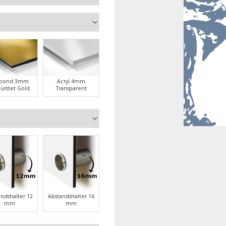
ubond 3mm
Acryl 4mm
ürstet Gold
Transparent
andshalter 12
Abstandshalter 16
mm
mm