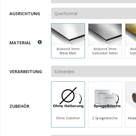
AUSRICHTUNG
MATERIAL
Alubond 3mm
Alubond 3mm
Al
Weiss Matt
Gebürstet Silber
Geb
VERARBEITUNG
ZUBEHÖR
Ohne Zubehör
2 Spiegelbleche
Abst