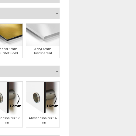
ubond 3mm
Acryl 4mm
ürstet Gold
Transparent
andshalter 12
Abstandshalter 16
mm
mm