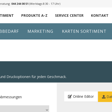
eratung:
044 244 00 51
(Werktags 8:30 - 17 Uhr)
RTIMENT
PRODUKTE A-Z
SERVICE CENTER
KONTAKT
IBBEDARF
MARKETING
KARTEN SORTIMENT
n und Druckoptionen für jeden Geschmack.
Online Editor
Dat
e Abmessungen