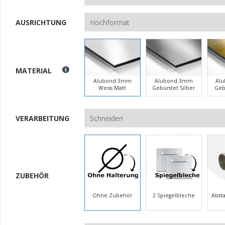
AUSRICHTUNG
MATERIAL
Alubond 3mm
Alubond 3mm
Al
Weiss Matt
Gebürstet Silber
Geb
VERARBEITUNG
ZUBEHÖR
Ohne Zubehör
2 Spiegelbleche
Abst