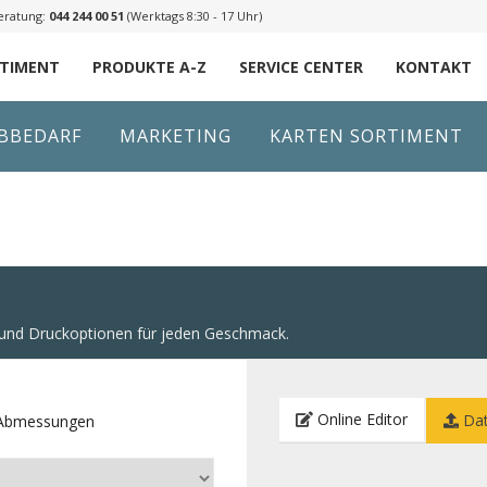
eratung:
044 244 00 51
(Werktags 8:30 - 17 Uhr)
RTIMENT
PRODUKTE A-Z
SERVICE CENTER
KONTAKT
IBBEDARF
MARKETING
KARTEN SORTIMENT
n und Druckoptionen für jeden Geschmack.
Online Editor
Dat
e Abmessungen