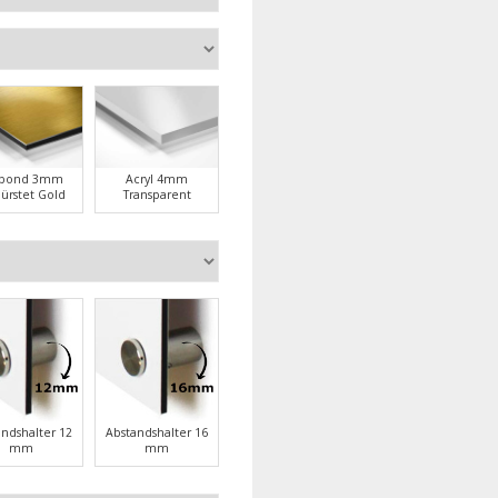
ubond 3mm
Acryl 4mm
ürstet Gold
Transparent
andshalter 12
Abstandshalter 16
mm
mm