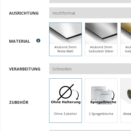
AUSRICHTUNG
MATERIAL
Alubond 3mm
Alubond 3mm
Al
Weiss Matt
Gebürstet Silber
Geb
VERARBEITUNG
ZUBEHÖR
Ohne Zubehör
2 Spiegelbleche
Abst