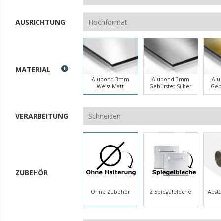
AUSRICHTUNG
MATERIAL
Alubond 3mm
Alubond 3mm
Al
Weiss Matt
Gebürstet Silber
Geb
VERARBEITUNG
ZUBEHÖR
Ohne Zubehör
2 Spiegelbleche
Abst