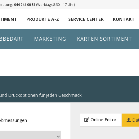
eratung:
044 244 00 51
(Werktags 8:30 - 17 Uhr)
RTIMENT
PRODUKTE A-Z
SERVICE CENTER
KONTAKT
IBBEDARF
MARKETING
KARTEN SORTIMENT
n und Druckoptionen für jeden Geschmack.
Online Editor
Dat
e Abmessungen