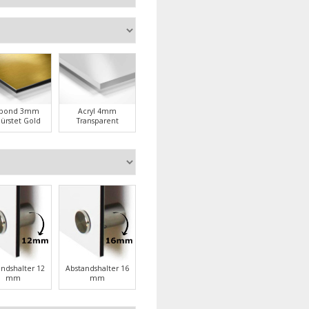
ubond 3mm
Acryl 4mm
ürstet Gold
Transparent
andshalter 12
Abstandshalter 16
mm
mm