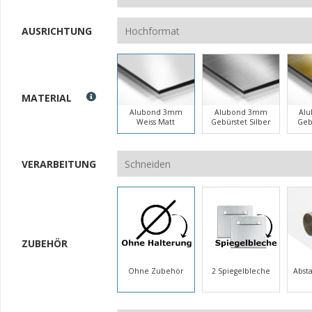
AUSRICHTUNG
MATERIAL
Alubond 3mm
Alubond 3mm
Al
Weiss Matt
Gebürstet Silber
Geb
VERARBEITUNG
ZUBEHÖR
Ohne Zubehör
2 Spiegelbleche
Abst