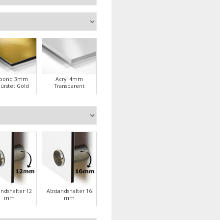
ubond 3mm
Acryl 4mm
ürstet Gold
Transparent
andshalter 12
Abstandshalter 16
mm
mm