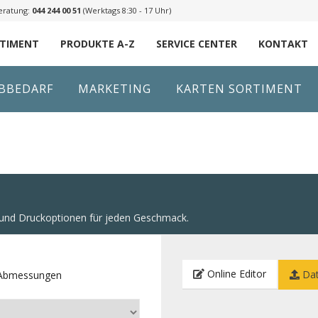
eratung:
044 244 00 51
(Werktags 8:30 - 17 Uhr)
RTIMENT
PRODUKTE A-Z
SERVICE CENTER
KONTAKT
IBBEDARF
MARKETING
KARTEN SORTIMENT
n und Druckoptionen für jeden Geschmack.
Online Editor
Dat
e Abmessungen