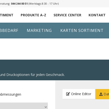
eratung:
044 244 00 51
(Werktags 8:30 - 17 Uhr)
RTIMENT
PRODUKTE A-Z
SERVICE CENTER
KONTAKT
IBBEDARF
MARKETING
KARTEN SORTIMENT
n und Druckoptionen für jeden Geschmack.
Online Editor
Dat
e Abmessungen