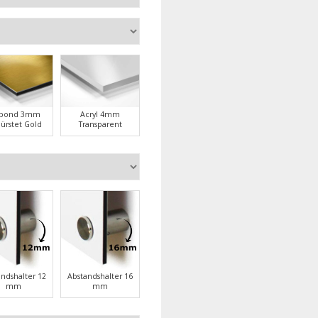
ubond 3mm
Acryl 4mm
ürstet Gold
Transparent
andshalter 12
Abstandshalter 16
mm
mm