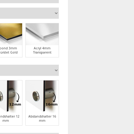
ubond 3mm
Acryl 4mm
ürstet Gold
Transparent
andshalter 12
Abstandshalter 16
mm
mm