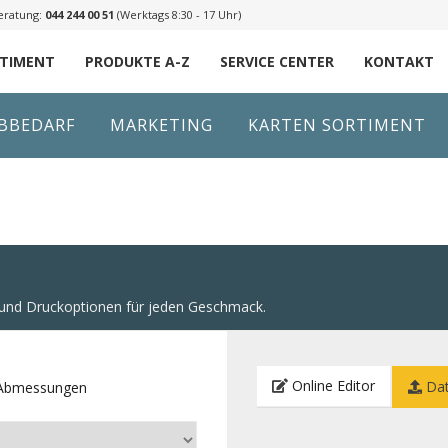
eratung:
044 244 00 51
(Werktags 8:30 - 17 Uhr)
RTIMENT
PRODUKTE A-Z
SERVICE CENTER
KONTAKT
IBBEDARF
MARKETING
KARTEN SORTIMENT
n und Druckoptionen für jeden Geschmack.
Online Editor
Dat
e Abmessungen