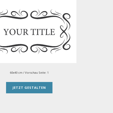
60x40 cm
/ Vorschau Seite:
1
JETZT GESTALTEN