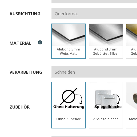
AUSRICHTUNG
MATERIAL
Alubond 3mm
Alubond 3mm
Al
Weiss Matt
Gebürstet Silber
Geb
VERARBEITUNG
ZUBEHÖR
Ohne Zubehör
2 Spiegelbleche
Abst