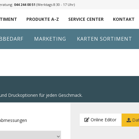
eratung:
044 244 00 51
(Werktags 8:30 - 17 Uhr)
RTIMENT
PRODUKTE A-Z
SERVICE CENTER
KONTAKT
IBBEDARF
MARKETING
KARTEN SORTIMENT
n und Druckoptionen für jeden Geschmack.
Online Editor
Dat
e Abmessungen