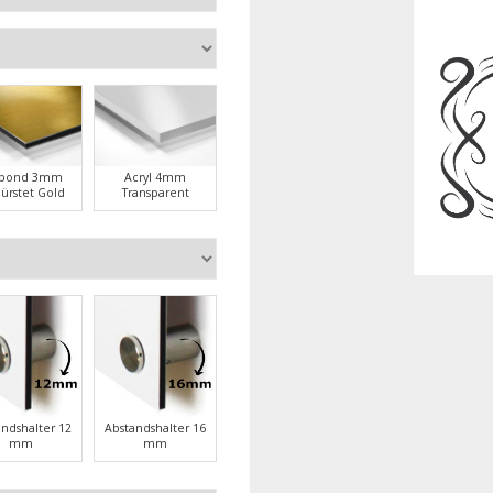
ubond 3mm
Acryl 4mm
ürstet Gold
Transparent
andshalter 12
Abstandshalter 16
mm
mm