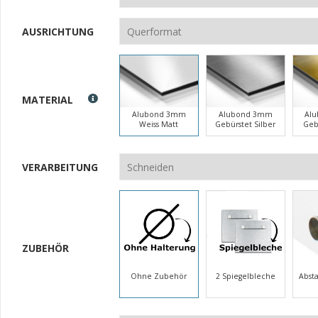
AUSRICHTUNG
MATERIAL
Alubond 3mm
Alubond 3mm
Al
Weiss Matt
Gebürstet Silber
Geb
VERARBEITUNG
ZUBEHÖR
Ohne Zubehör
2 Spiegelbleche
Abst