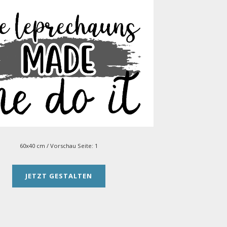
60x40 cm
/ Vorschau Seite:
1
JETZT GESTALTEN