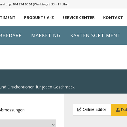
eratung:
044 244 00 51
(Werktags 8:30 - 17 Uhr)
RTIMENT
PRODUKTE A-Z
SERVICE CENTER
KONTAKT
IBBEDARF
MARKETING
KARTEN SORTIMENT
n und Druckoptionen für jeden Geschmack.
Online Editor
Dat
e Abmessungen