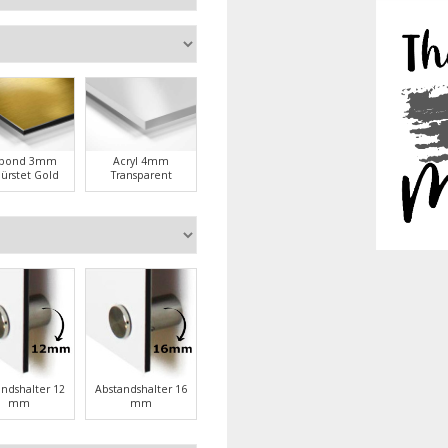
ubond 3mm
Acryl 4mm
ürstet Gold
Transparent
andshalter 12
Abstandshalter 16
mm
mm