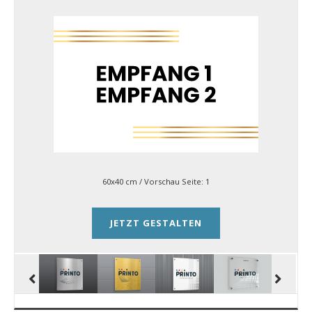
60x40 cm
/ Vorschau Seite:
1
JETZT GESTALTEN