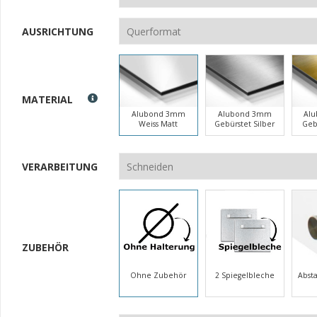
AUSRICHTUNG
MATERIAL
Alubond 3mm
Alubond 3mm
Al
Weiss Matt
Gebürstet Silber
Geb
VERARBEITUNG
ZUBEHÖR
Ohne Zubehör
2 Spiegelbleche
Abst