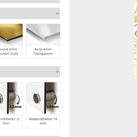
ubond 3mm
Acryl 4mm
ürstet Gold
Transparent
andshalter 12
Abstandshalter 16
mm
mm