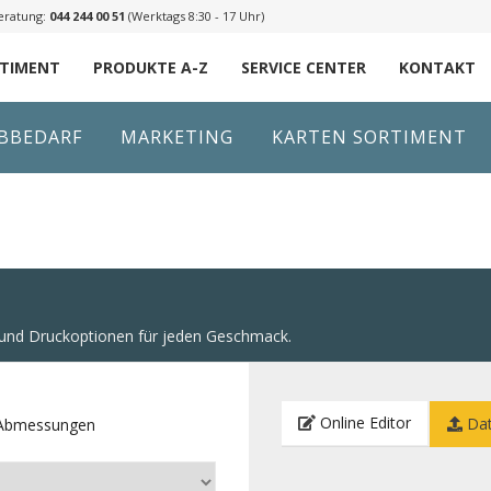
eratung:
044 244 00 51
(Werktags 8:30 - 17 Uhr)
RTIMENT
PRODUKTE A-Z
SERVICE CENTER
KONTAKT
IBBEDARF
MARKETING
KARTEN SORTIMENT
n und Druckoptionen für jeden Geschmack.
Online Editor
Dat
e Abmessungen