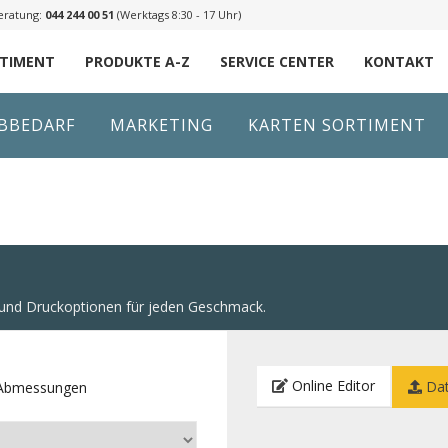
eratung:
044 244 00 51
(Werktags 8:30 - 17 Uhr)
RTIMENT
PRODUKTE A-Z
SERVICE CENTER
KONTAKT
IBBEDARF
MARKETING
KARTEN SORTIMENT
n und Druckoptionen für jeden Geschmack.
Online Editor
Dat
e Abmessungen