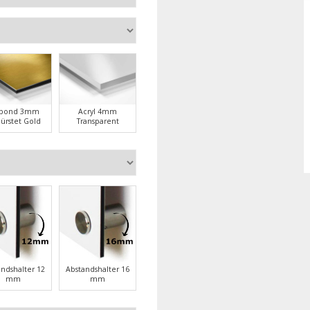
ubond 3mm
Acryl 4mm
ürstet Gold
Transparent
andshalter 12
Abstandshalter 16
mm
mm