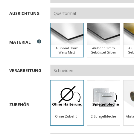
AUSRICHTUNG
MATERIAL
Alubond 3mm
Alubond 3mm
Al
Weiss Matt
Gebürstet Silber
Geb
VERARBEITUNG
ZUBEHÖR
Ohne Zubehör
2 Spiegelbleche
Abst