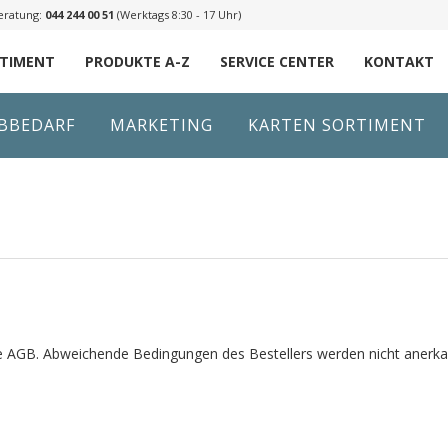
eratung:
044 244 00 51
(Werktags 8:30 - 17 Uhr)
RTIMENT
PRODUKTE A-Z
SERVICE CENTER
KONTAKT
IBBEDARF
MARKETING
KARTEN SORTIMENT
e AGB. Abweichende Bedingungen des Bestellers werden nicht anerkannt