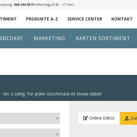
eratung:
044 244 00 51
(Werktags 8:30 - 17 Uhr)
RTIMENT
PRODUKTE A-Z
SERVICE CENTER
KONTAKT
IBBEDARF
MARKETING
KARTEN SORTIMENT
 1- bis 2-seitig. Für jeden Geschmack ist etwas dabei!
Online Editor
Dat