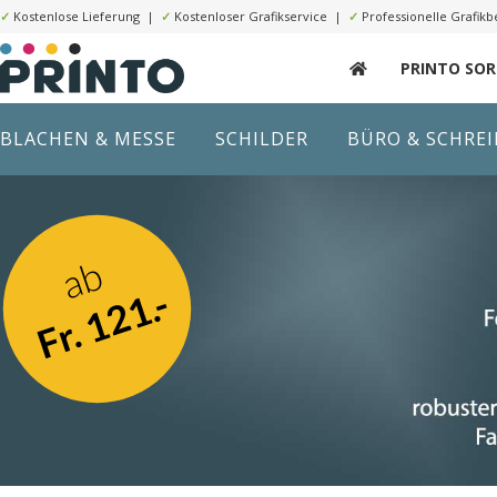
✓
Kostenlose Lieferung |
✓
Kostenloser Grafikservice |
✓
Professionelle Grafikb
PRINTO SO
BLACHEN & MESSE
SCHILDER
BÜRO & SCHRE
ab
Fr. 121.-