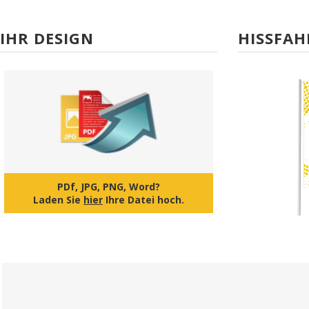
IHR DESIGN
HISSFAH
PDf, JPG, PNG, Word?
Laden Sie
hier
Ihre Datei hoch.