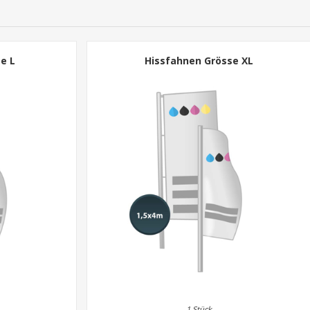
e L
Hissfahnen Grösse XL
1 Stück