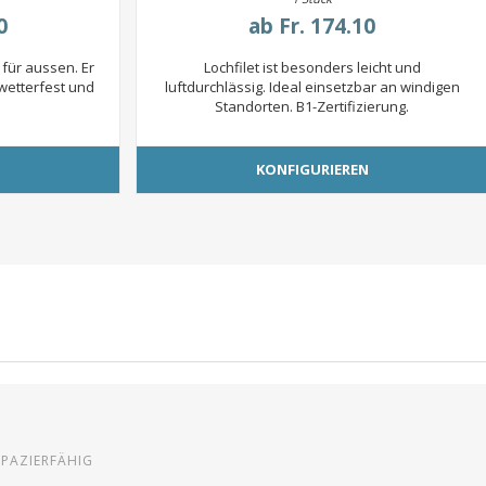
0
ab
Fr. 174.10
 für aussen. Er
Lochfilet ist besonders leicht und
 wetterfest und
luftdurchlässig. Ideal einsetzbar an windigen
Standorten. B1-Zertifizierung.
N
KONFIGURIEREN
PAZIERFÄHIG