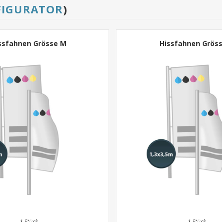
FIGURATOR
)
ssfahnen Grösse M
Hissfahnen Gröss
1 Stück
1 Stück