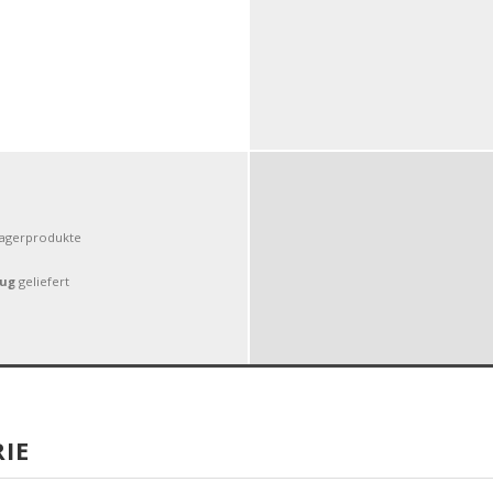
Lagerprodukte
Aug
geliefert
IE