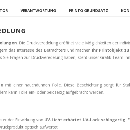
ATOR
VERANTWORTUNG
PRINTO GRUNDSATZ
KONT
EDLUNG
delungen
. Die Druckveredelung eröffnet viele Möglichkeiten der indi
eigern das Interesse des Betrachters und machen
Ihr Printobjekt z
s Sie Fragen zur Druckveredelung haben, steht unser Grafik Team Ihn
te
mit einer hauchdünnen Folie. Diese Beschichtung sorgt für Stabi
em kann Folie ein- oder beidseitig aufgebracht werden.
nter der Einwirkung von
UV-Licht erhärtet UV-Lack schlagartig
. 
ruckprodukt optisch aufwertet.