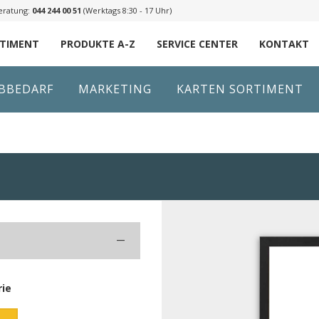
eratung:
044 244 00 51
(Werktags 8:30 - 17 Uhr)
RTIMENT
PRODUKTE A-Z
SERVICE CENTER
KONTAKT
IBBEDARF
MARKETING
KARTEN SORTIMENT
–
rie