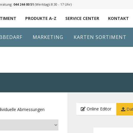
eratung:
044 244 00 51
(Werktags 8:30 - 17 Uhr)
RTIMENT
PRODUKTE A-Z
SERVICE CENTER
KONTAKT
IBBEDARF
MARKETING
KARTEN SORTIMENT
Online Editor
Dat
dividuelle Abmessungen