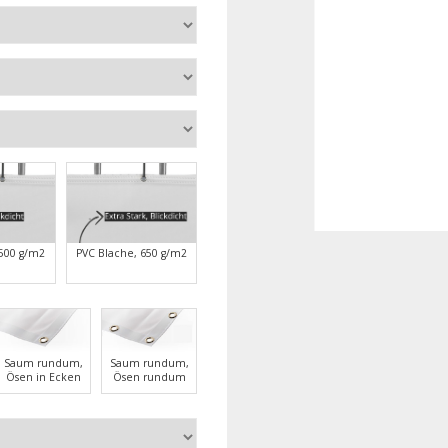
 500 g/m2
PVC Blache, 650 g/m2
Saum rundum,
Saum rundum,
Ösen in Ecken
Ösen rundum