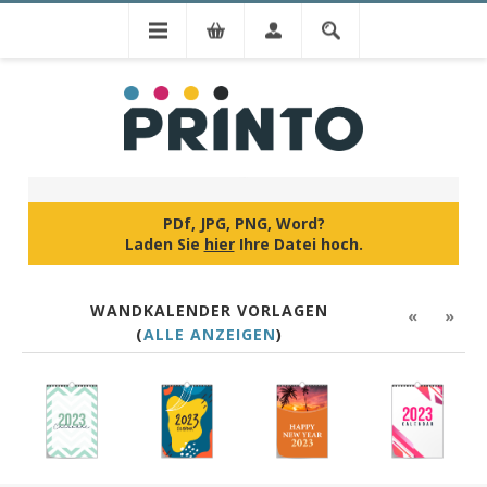
IHR DESIGN
PDf, JPG, PNG, Word?
Laden Sie
hier
Ihre Datei hoch.
WANDKALENDER VORLAGEN
«
»
(
ALLE ANZEIGEN
)