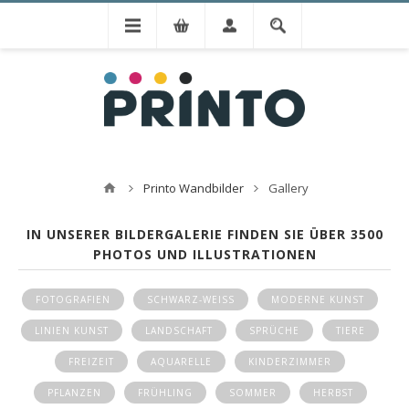
Printo Wandbilder
Gallery
IN UNSERER BILDERGALERIE FINDEN SIE ÜBER 3500
PHOTOS UND ILLUSTRATIONEN
FOTOGRAFIEN
SCHWARZ-WEISS
MODERNE KUNST
LINIEN KUNST
LANDSCHAFT
SPRÜCHE
TIERE
FREIZEIT
AQUARELLE
KINDERZIMMER
PFLANZEN
FRÜHLING
SOMMER
HERBST