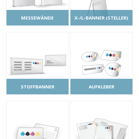
MESSEWÄNDE
X-/L-BANNER (STELLER)
STOFFBANNER
AUFKLEBER